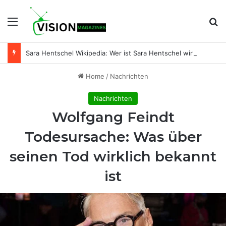
Menu
Se
Sara Hentschel Wikipedia: Wer ist Sara Hentschel wirklich? Leben, Beruf und Beziehung zu Florian Silbereisen
Home
/
Nachrichten
Nachrichten
Wolfgang Feindt
Todesursache: Was über
seinen Tod wirklich bekannt
ist