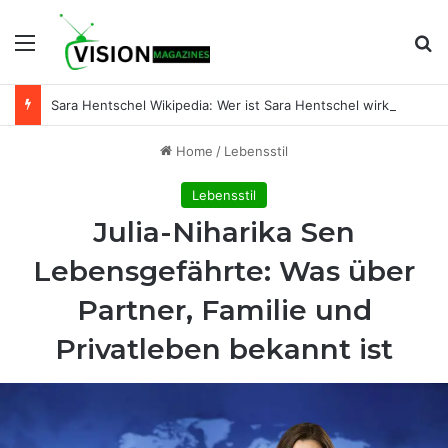
Menu
Se
Sara Hentschel Wikipedia: Wer ist Sara Hentschel wirklich? Leben, Beruf und Beziehung zu Florian Silbereisen
Home
/
Lebensstil
Lebensstil
Julia-Niharika Sen
Lebensgefährte: Was über
Partner, Familie und
Privatleben bekannt ist