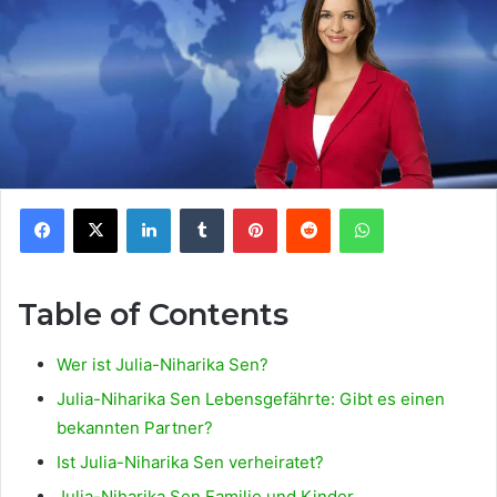
Facebook
X
LinkedIn
Tumblr
Pinterest
Reddit
WhatsApp
Table of Contents
Wer ist Julia-Niharika Sen?
Julia-Niharika Sen Lebensgefährte: Gibt es einen
bekannten Partner?
Ist Julia-Niharika Sen verheiratet?
Julia-Niharika Sen Familie und Kinder