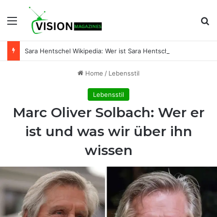
Menu
Se
Sara Hentschel Wikipedia: Wer ist Sara Hentschel wirklich? Leben, Beruf und Beziehung zu Florian Silbereisen
Home
/
Lebensstil
Lebensstil
Marc Oliver Solbach: Wer er
ist und was wir über ihn
wissen