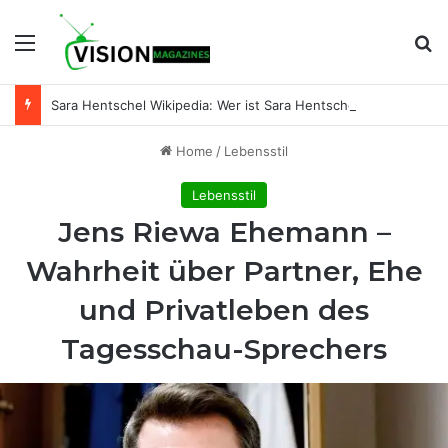
Menu
Se
Sara Hentschel Wikipedia: Wer ist Sara Hentschel wirklich? Leben, Beruf und Beziehung zu Florian Silbereisen
Home
/
Lebensstil
Lebensstil
Jens Riewa Ehemann –
Wahrheit über Partner, Ehe
und Privatleben des
Tagesschau-Sprechers