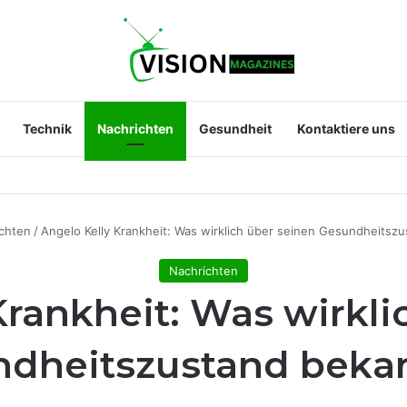
Technik
Nachrichten
Gesundheit
Kontaktiere uns
 Sara Hentschel wirklich? Leben, Beruf und Beziehung zu Florian Silber
chten
/
Angelo Kelly Krankheit: Was wirklich über seinen Gesundheitszu
Nachrichten
Krankheit: Was wirkli
dheitszustand bekan