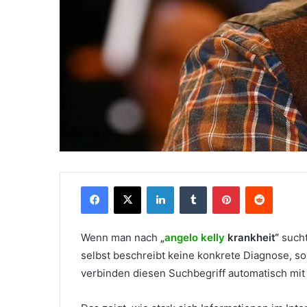
Facebook
X
LinkedIn
Tumblr
Pinterest
Reddit
Wenn man nach
„
angelo kelly
krankheit“
sucht
selbst beschreibt keine konkrete Diagnose, 
verbinden diesen Suchbegriff automatisch mit 