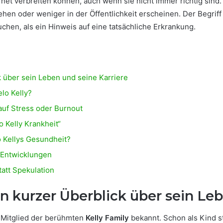
ternet verbreiten können, auch wenn sie nicht immer richtig si
ehen oder weniger in der Öffentlichkeit erscheinen. Der Begrif
chen, als ein Hinweis auf eine tatsächliche Erkrankung.
k über sein Leben und seine Karriere
elo Kelly?
auf Stress oder Burnout
 Kelly Krankheit“
o Kellys Gesundheit?
e Entwicklungen
tatt Spekulation
in kurzer Überblick über sein Le
s Mitglied der berühmten
Kelly Family
bekannt. Schon als Kind s