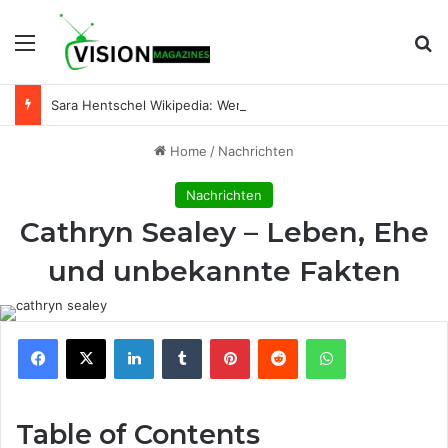
Menu
Se
Sara Hentschel Wikipedia: Wer ist Sara Hentschel wirklich? Leben, Beruf und Beziehung zu Florian Silbereisen
Home
/
Nachrichten
Nachrichten
Cathryn Sealey – Leben, Ehe
und unbekannte Fakten
Facebook
X
LinkedIn
Tumblr
Pinterest
Reddit
WhatsApp
Table of Contents