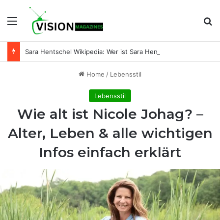
Menu
Se
Sara Hentschel Wikipedia: Wer ist Sara Hentschel wirklich? Leben, Beruf und Beziehung zu Florian Silbereisen
Home
/
Lebensstil
Lebensstil
Wie alt ist Nicole Johag? –
Alter, Leben & alle wichtigen
Infos einfach erklärt