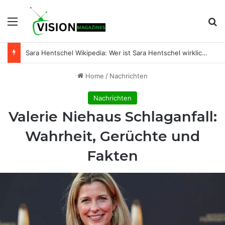
Menu
Se
Mirjam Meinhardt Körpergröße: Wie groß ist die ZDF-Moderatorin wirklich?
Home
/
Nachrichten
Nachrichten
Valerie Niehaus Schlaganfall:
Wahrheit, Gerüchte und
Fakten