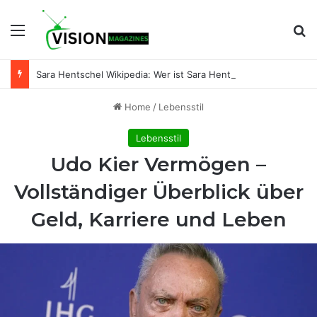
Menu
Se
Sara Hentschel Wikipedia: Wer ist Sara Hentschel wirklich? Leben, Beruf und Beziehung zu Florian Silbereisen
Home
/
Lebensstil
Lebensstil
Udo Kier Vermögen –
Vollständiger Überblick über
Geld, Karriere und Leben