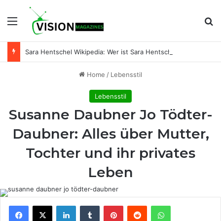
Menu
Se
Sara Hentschel Wikipedia: Wer ist Sara Hentschel wirklich? Leben, Beruf und Beziehung zu Florian Silbereisen
Home
/
Lebensstil
Lebensstil
Susanne Daubner Jo Tödter-
Daubner: Alles über Mutter,
Tochter und ihr privates
Leben
Facebook
X
LinkedIn
Tumblr
Pinterest
Reddit
WhatsApp