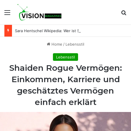
Menu
Se
Sara Hentschel Wikipedia: Wer ist Sara Hentschel wirklich? Leben, Beruf und Beziehung zu Florian Silbereisen
Home
/
Lebensstil
Lebensstil
Shaiden Rogue Vermögen:
Einkommen, Karriere und
geschätztes Vermögen
einfach erklärt