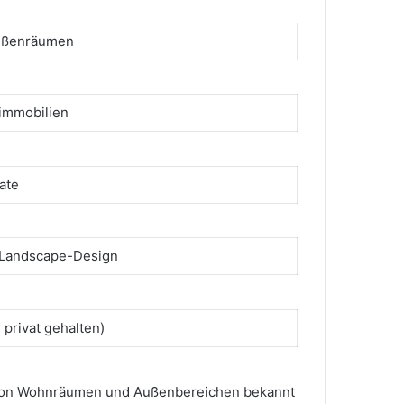
Außenräumen
nimmobilien
ate
d Landscape-Design
 privat gehalten)
ung von Wohnräumen und Außenbereichen bekannt