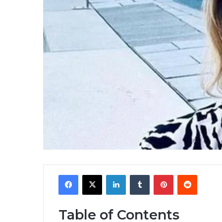
Facebook
X
LinkedIn
Tumblr
Pinterest
Reddit
Table of Contents