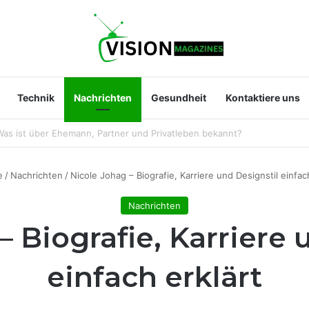
Technik
Nachrichten
Gesundheit
Kontaktiere uns
 Sara Hentschel wirklich? Leben, Beruf und Beziehung zu Florian Silber
e
/
Nachrichten
/
Nicole Johag – Biografie, Karriere und Designstil einfac
Nachrichten
– Biografie, Karriere 
einfach erklärt