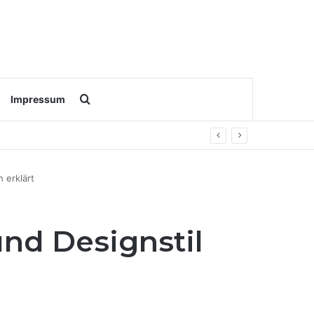
Search for
Impressum
eisen
h erklärt
und Designstil