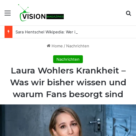
Menu
Se
Sara Hentschel Wikipedia: Wer ist Sara Hentschel wirklich? Leben, Beruf und Beziehung zu Florian Silbereisen
Home
/
Nachrichten
Nachrichten
Laura Wohlers Krankheit –
Was wir bisher wissen und
warum Fans besorgt sind