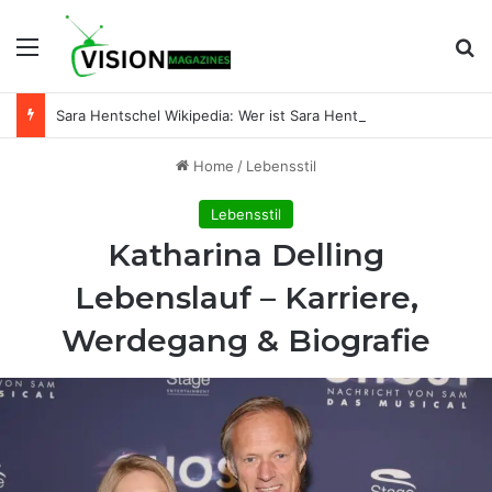
Menu
Se
Sara Hentschel Wikipedia: Wer ist Sara Hentschel wirklich? Leben, Beruf und Beziehung zu Florian Silbereisen
Home
/
Lebensstil
Lebensstil
Katharina Delling
Lebenslauf – Karriere,
Werdegang & Biografie