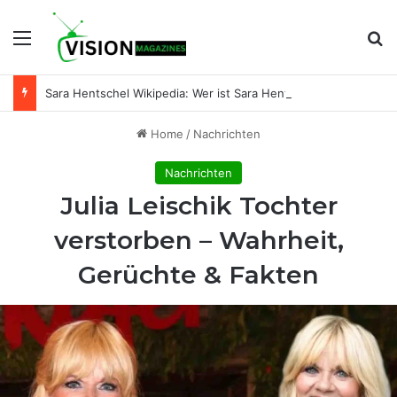
Menu
Se
Sara Hentschel Wikipedia: Wer ist Sara Hentschel wirklich? Leben, Beruf und Beziehung zu Florian Silbereisen
Home
/
Nachrichten
Nachrichten
Julia Leischik Tochter
verstorben – Wahrheit,
Gerüchte & Fakten