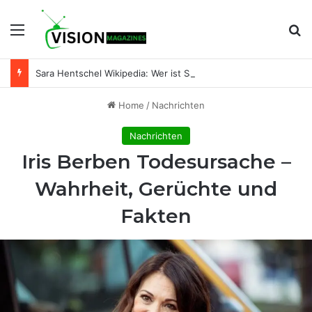
Menu
Se
Sara Hentschel Wikipedia: Wer ist Sara Hentschel wirklich? Leben, Beruf und Beziehung zu Florian Silbereisen
Home
/
Nachrichten
Nachrichten
Iris Berben Todesursache –
Wahrheit, Gerüchte und
Fakten