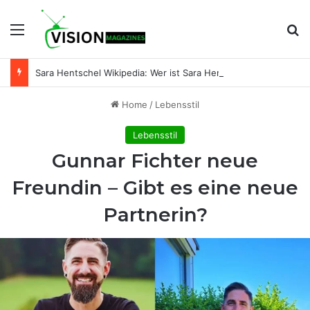
Menu
Se
Sara Hentschel Wikipedia: Wer ist Sara Hentschel wirklich? Leben, Beruf und Beziehung zu Florian Silbereisen
Home
/
Lebensstil
Lebensstil
Gunnar Fichter neue
Freundin – Gibt es eine neue
Partnerin?