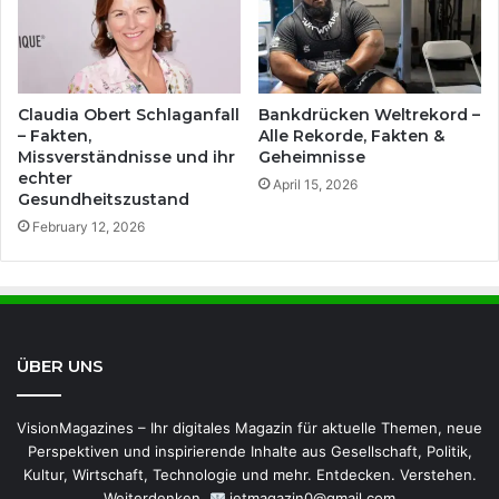
Claudia Obert Schlaganfall
Bankdrücken Weltrekord –
– Fakten,
Alle Rekorde, Fakten &
Missverständnisse und ihr
Geheimnisse
echter
April 15, 2026
Gesundheitszustand
February 12, 2026
ÜBER UNS
VisionMagazines – Ihr digitales Magazin für aktuelle Themen, neue
Perspektiven und inspirierende Inhalte aus Gesellschaft, Politik,
Kultur, Wirtschaft, Technologie und mehr. Entdecken. Verstehen.
Weiterdenken.
jetmagazin0@gmail.com