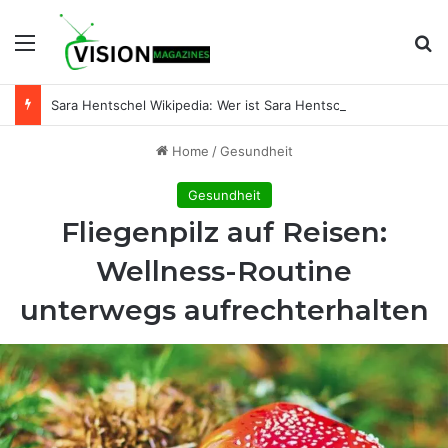
Menu
Se
Sara Hentschel Wikipedia: Wer ist Sara Hentschel wirklich? Leben, Beruf und Beziehung zu Florian Silbereisen
Home
/
Gesundheit
Gesundheit
Fliegenpilz auf Reisen:
Wellness-Routine
unterwegs aufrechterhalten