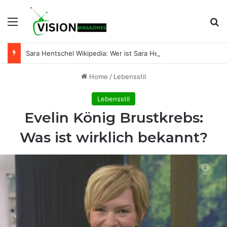
Menu
Se
Sara Hentschel Wikipedia: Wer ist Sara Hentschel wirklich? Leben, Beruf und Beziehung zu Florian Silbereisen
Home
/
Lebensstil
Lebensstil
Evelin König Brustkrebs:
Was ist wirklich bekannt?