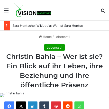
Menu
Se
Sara Hentschel Wikipedia: Wer ist Sara Hentschel wirklich? Leben, Beruf und Beziehung zu Florian Silbereisen
Home
/
Lebensstil
Lebensstil
Christin Bahla – Wer ist sie?
Ein Blick auf ihr Leben, ihre
Beziehung und ihre
öffentliche Präsenz
Facebook
X
LinkedIn
Tumblr
Pinterest
Reddit
WhatsApp