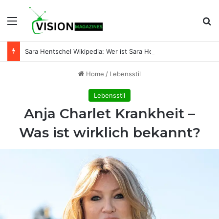
Menu
Se
Sara Hentschel Wikipedia: Wer ist Sara Hentschel wirklich? Leben, Beruf und Beziehung zu Florian Silbereisen
Home
/
Lebensstil
Lebensstil
Anja Charlet Krankheit –
Was ist wirklich bekannt?